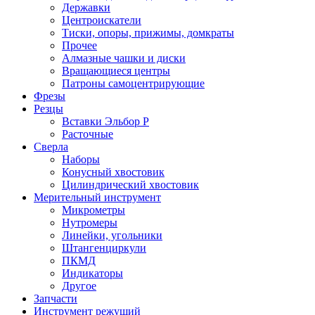
Державки
Центроискатели
Тиски, опоры, прижимы, домкраты
Прочее
Алмазные чашки и диски
Вращающиеся центры
Патроны самоцентрирующие
Фрезы
Резцы
Вставки Эльбор Р
Расточные
Сверла
Наборы
Конусный хвостовик
Цилиндрический хвостовик
Мерительный инструмент
Микрометры
Нутромеры
Линейки, угольники
Штангенциркули
ПКМД
Индикаторы
Другое
Запчасти
Инструмент режущий