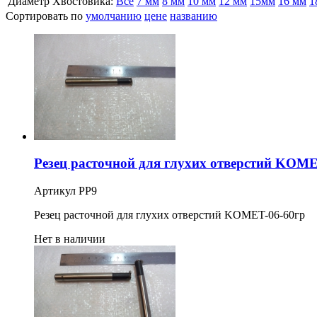
Диаметр Хвостовика:
Все
7 мм
8 мм
10 мм
12 мм
15мм
16 мм
1
Сортировать по
умолчанию
цене
названию
Резец расточной для глухих отверстий KOME
Артикул РР9
Резец расточной для глухих отверстий KOMET-06-60гр
Нет в наличии