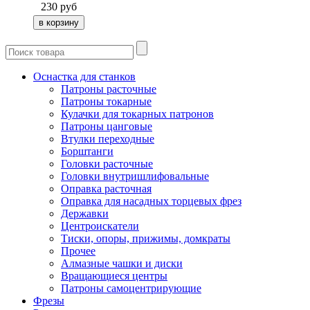
230
руб
Оснастка для станков
Патроны расточные
Патроны токарные
Кулачки для токарных патронов
Патроны цанговые
Втулки переходные
Борштанги
Головки расточные
Головки внутришлифовальные
Оправка расточная
Оправка для насадных торцевых фрез
Державки
Центроискатели
Тиски, опоры, прижимы, домкраты
Прочее
Алмазные чашки и диски
Вращающиеся центры
Патроны самоцентрирующие
Фрезы