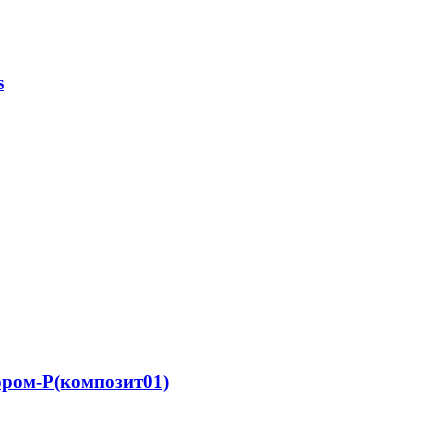
s
ором-Р(композит01)