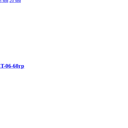
8 мм
20 мм
T-06-60гр